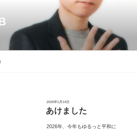
B
録
投
2026年1月14日
稿
あけました
日:
2026年、今年もゆるっと平和に