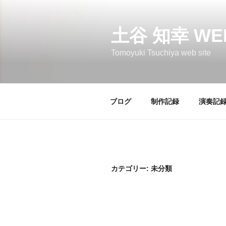
コ
ン
テ
土谷 知幸 WE
ン
Tomoyuki Tsuchiya web site
ツ
へ
ス
キ
ブログ
制作記録
演奏記
ッ
プ
カテゴリー:
未分類