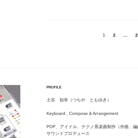
投
固
1
固
2
…
2
定
定
稿
ペ
ペ
ー
の
ー
ジ
ジ
ペ
ー
PROFILE
ジ
送
土谷 知幸（つちや ともゆき）
り
Keyboard , Compose & Arrangement
POP、アイドル、テクノ系楽曲制作（作曲、編
サウンドプロデュース