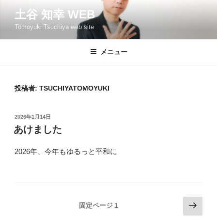
コ
土谷 知幸 WEB
ン
Tomoyuki Tsuchiya web site
テ
ン
ツ
メニュー
へ
ス
キ
投稿者:
TSUCHIYATOMOYUKI
ッ
プ
投
2026年1月14日
稿
あけました
日:
2026年、今年もゆるっと平和に
投
次
固定ページ
1
の
稿