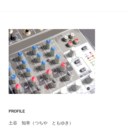
ペ
の
ー
ペ
ジ
ー
ジ
送
り
PROFILE
土谷 知幸（つちや ともゆき）