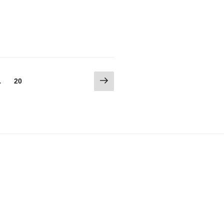
次
固
…
20
の
定
ペ
ペ
ー
ー
ジ
ジ