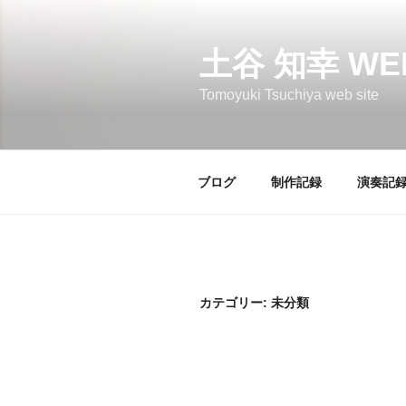
コ
ン
テ
土谷 知幸 WE
ン
Tomoyuki Tsuchiya web site
ツ
へ
ス
キ
ブログ
制作記録
演奏記
ッ
プ
カテゴリー:
未分類