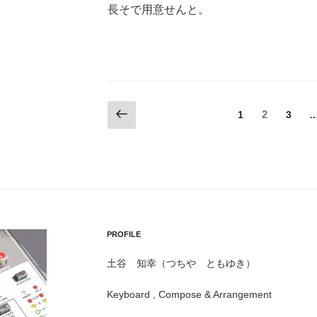
長そで用意せんと。
投
前
固
固
2
固
1
3
の
定
定
定
稿
ペ
ペ
ペ
ペ
ー
ー
の
ー
ー
ジ
ジ
ジ
ジ
ペ
ー
PROFILE
ジ
送
土谷 知幸（つちや ともゆき）
り
Keyboard , Compose & Arrangement